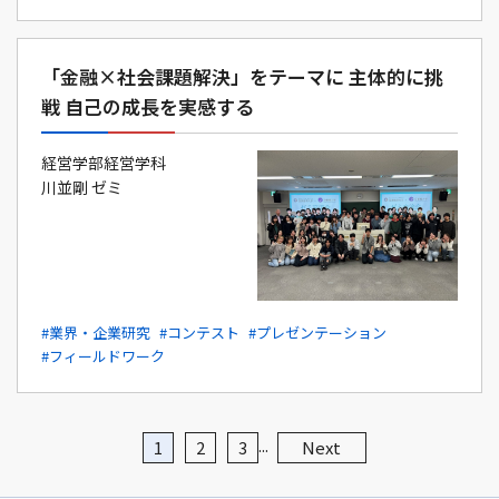
「金融×社会課題解決」をテーマに 主体的に挑
戦 自己の成長を実感する
経営学部経営学科
川並剛 ゼミ
#業界・企業研究
#コンテスト
#プレゼンテーション
#フィールドワーク
...
1
2
3
Next