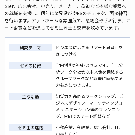
Sler、広告会社、小売り、メーカー、鉄道など多様な業種へ
の就職を⽀援し、個別に業界選びやESのチェック、⾯接練習
を⾏います。アットホームな雰囲気で、懇親会やゼミ⾏事、ア
ート鑑賞などを通じてゼミ⽣同⼠の交流を深めています。
ビジネスに活きる「アート思考」を
研究テーマ
身につける
学内活動が中⼼のゼミです。⾃⼰分
ゼミの特徴
析ワークや社会の未来像を構想する
グループワークなど就職に直結する
力も身につきます。
知覚⼒を⾼めるワークショップ、ビ
主な活動
ジネスデザイン、マーケティングコ
ミュ ニケーション等のプランニン
グ、合同でのアート鑑賞など。
不動産業、金融業、広告会社、IT、
ゼミ生の進路
小売りなど