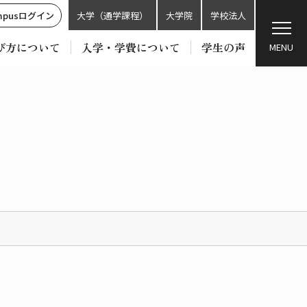
ampusログイン
大学（通学課程）
大学院
学校法人
び方について
入学・学費について
学生の声
MENU