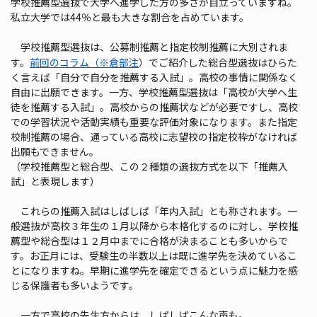
学校推薦型選抜で大学へ進学した方の多さが目立っていますね。
私立大学では44％と最も大きな割合を占めています。
学校推薦型選抜は、公募制推薦と指定校制推薦に大別されま
す。
前回のコラム（※倉部注
）でご紹介した総合型選抜はひらた
く言えば「自分で自分を推薦する入試」。高校の事情に関係なく
自由に出願できます。一方、学校推薦型選抜は「高校が大学へ生
徒を推薦する入試」。高校からの推薦状などが必要ですし、高校
での学習状況や活動実績も重要な評価対象になります。また指定
校制推薦の場合、通っている高校に志望校の指定校枠がなければ
出願もできません。
（学校推薦型と総合型、この２種類の選抜方式を以下「推薦入
試」と表現します）
これらの推薦入試はしばしば「年内入試」とも称されます。一
般選抜が高校３年生の１月以降から本格化するのに対し、学校推
薦型や総合型は１２月中までに合格が決まることも多いからで
す。お正月には、受験生の半数以上は既に進学先を決めているこ
とになりますね。早期に進学先を確定できるという点に魅力を感
じる保護者も多いようです。
一方で高校の先生方からは、しばしばこんな声も。