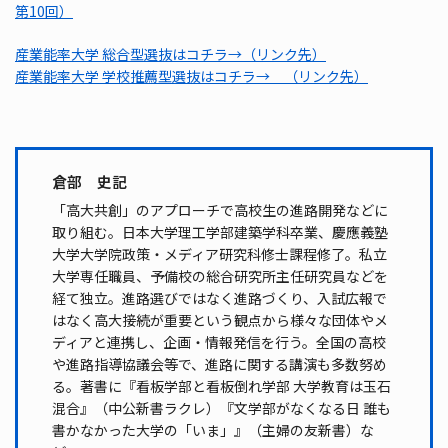
第10回）
産業能率大学 総合型選抜はコチラ→（リンク先）
産業能率大学 学校推薦型選抜はコチラ→ （リンク先）
倉部 史記
「高大共創」のアプローチで高校生の進路開発などに
取り組む。日本大学理工学部建築学科卒業、慶應義塾
大学大学院政策・メディア研究科修士課程修了。私立
大学専任職員、予備校の総合研究所主任研究員などを
経て独立。進路選びではなく進路づくり、入試広報で
はなく高大接続が重要という観点から様々な団体やメ
ディアと連携し、企画・情報発信を行う。全国の高校
や進路指導協議会等で、進路に関する講演も多数努め
る。著書に『看板学部と看板倒れ学部 大学教育は玉石
混合』（中公新書ラクレ）『文学部がなくなる日 誰も
書かなかった大学の「いま」』（主婦の友新書）な