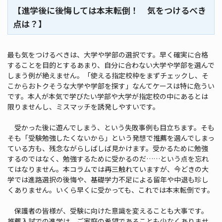
【進学後に後悔しては本末転倒！ 気をつけるべき
点は？】
最も気をつけるべきは、大学や学部の選択です。早く確実に合格
することを目的とするあまり、自分に合わない大学や学部を選んで
しまう例が絶えません。「使える指定校枠をまずチェックし、そ
こからおトクそうな大学や学部を探す」なんてケースは特に危うい
です。本人が本気で学びたい学部や大学が指定校の中にあるとは
限りませんし、ミスマッチを誘発しやすいです。
受かった後に遊んでしまう、という失敗事例も目立ちます。そも
そも「受験勉強したくないから」という発想で推薦を選んでしまっ
ている方も、残念ながらしばしば見かけます。受かるために勉強
するのではなく、勉強するために受かるのだ……という点を忘れ
てはなりません。本コラムでは再三触れていますが、今どきの大
学では進路選択の後悔や、基礎学力不足による留年や中退も珍し
くありません。いくら早くに受かっても、これでは本末転倒です。
保護者の皆様が、受験に向けた意識を変えることも大事です。
推薦入試での進学は、ご家庭の希望であることも少なくありませ