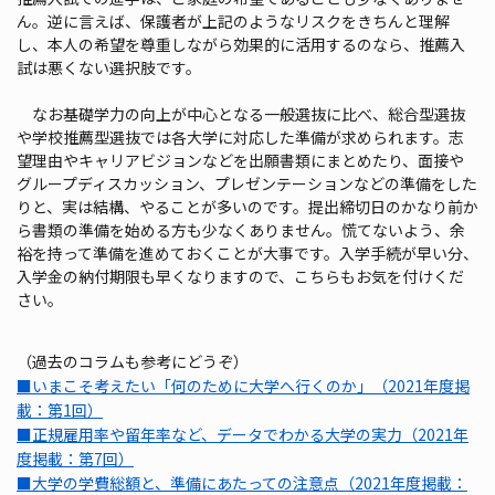
ん。逆に言えば、保護者が上記のようなリスクをきちんと理解
し、本人の希望を尊重しながら効果的に活用するのなら、推薦入
試は悪くない選択肢です。
なお基礎学力の向上が中心となる一般選抜に比べ、総合型選抜
や学校推薦型選抜では各大学に対応した準備が求められます。志
望理由やキャリアビジョンなどを出願書類にまとめたり、面接や
グループディスカッション、プレゼンテーションなどの準備をした
りと、実は結構、やることが多いのです。提出締切日のかなり前か
ら書類の準備を始める方も少なくありません。慌てないよう、余
裕を持って準備を進めておくことが大事です。入学手続が早い分、
入学金の納付期限も早くなりますので、こちらもお気を付けくだ
さい。
（過去のコラムも参考にどうぞ）
■いまこそ考えたい「何のために大学へ行くのか」（2021年度掲
載：第1回）
■正規雇用率や留年率など、データでわかる大学の実力（2021年
度掲載：第7回）
■大学の学費総額と、準備にあたっての注意点（2021年度掲載：