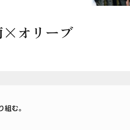
南×オリーブ
り組む。