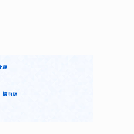
介編
 梅雨編