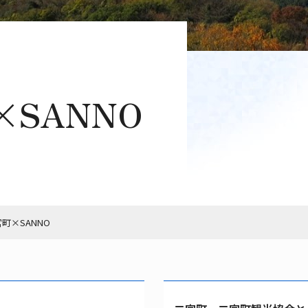
SANNO
町×SANNO