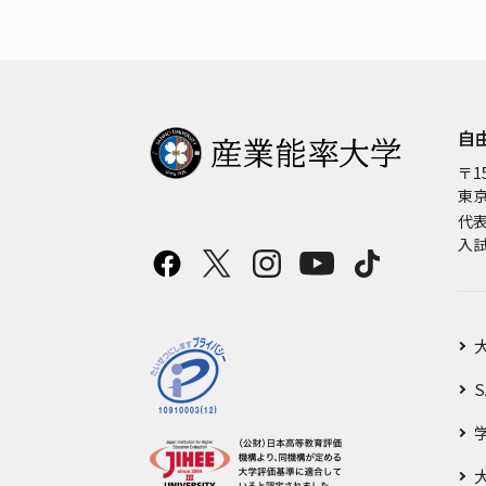
自
〒15
東京
代
入