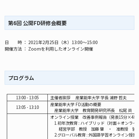
第6回 公開FD研修会概要
日 時 ： 2021年2月25日（木）13:00～15:00
開催方法 ： Zoomを利用したオンライン開催
プログラム
13:00 - 13:05
主催者挨拶 産業能率大学 学長 浦野 哲夫
産業能率大学 FD活動の概要
13:05 - 13:10
産業能率大学 教育開発研究所長 松尾 尚
オンライン授業 改善事例報告（発表15分×4事
1.
初年次教育 : ハイブリッド（対面＋オンラ
経営学部 教授 加藤 肇 ・ 准教授 皆川
2.
グローバル教育 : 外国語学習オンライン授