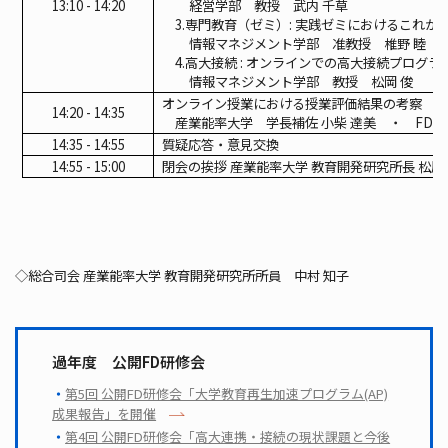
13:10 - 14:20
経営学部 教授 武内 千草
3.
専門教育（ゼミ）: 実践ゼミにおけるこれか
情報マネジメント学部 准教授 椎野 睦
4.
高大接続 : オンラインでの高大接続プログ
情報マネジメント学部 教授 松岡 俊
オンライン授業における授業評価結果の考察
14:20 - 14:35
産業能率大学 学長補佐 小柴 達美 ・ FD
14:35 - 14:55
質疑応答・意見交換
14:55 - 15:00
閉会の挨拶 産業能率大学 教育開発研究所長 松尾
◇総合司会 産業能率大学 教育開発研究所所員 中村 知子
過年度 公開FD研修会
第5回 公開FD研修会「大学教育再生加速プログラム(AP)
成果報告」を開催
第4回 公開FD研修会「高大連携・接続の現状課題と今後