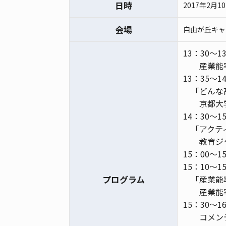
日時
2017年2月1
会場
自由が丘キャン
13：30～1
産業能
13：35～1
「どんな
京都大
14：30～1
「アクテ
教育ジ
15：00～1
15：10～1
プログラム
「産業能
産業能
15：30～
コメン