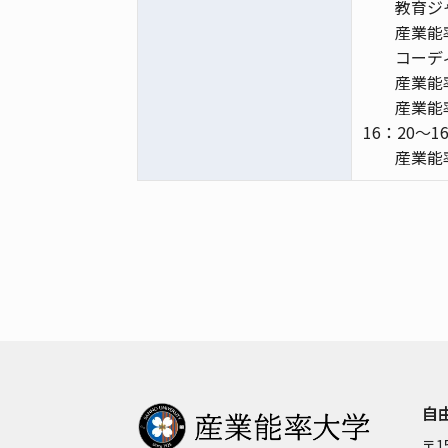
教育ジ
産業能
コーデ
産業能
産業能
16：20～1
産業能
自
〒15