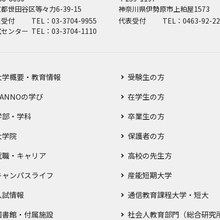
都世田谷区等々力6-39-15
神奈川県伊勢原市上粕屋1573
表受付
TEL：03-3704-9955
代表受付
TEL：0463-92-22
試センター
TEL：03-3704-1110
大学概要・教育情報
受験生の方
SANNOの学び
在学生の方
学部・学科
卒業生の方
大学院
保護者の方
就職・キャリア
高校の先生方
キャンパスライフ
産能短期大学
入試情報
通信教育課程大学・短大
図書館・付属施設
社会人教育部門（総合研究