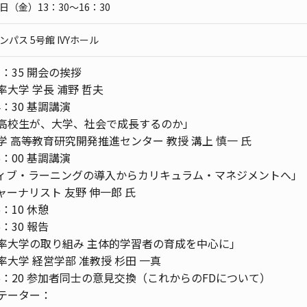
0日（金）13：30～16：30
パス 5号館 IVYホール
3：35 開会の挨拶
率大学 学長 浦野 哲夫
4：30 基調講演
高校生が、大学、社会で成長するのか」
学 高等教育研究開発推進センター 教授 溝上 慎一 氏
5：00 基調講演
ィブ・ラーニングの導入からカリキュラム・マネジメントへ」
ャーナリスト 友野 伸一郎 氏
5：10 休憩
5：30 報告
率大学の取り組み 主体的学習者の育成を中心に｣
率大学 経営学部 准教授 杉田 一真
16：20 参加者同士の意見交換（これからのFDについて）
テーター：