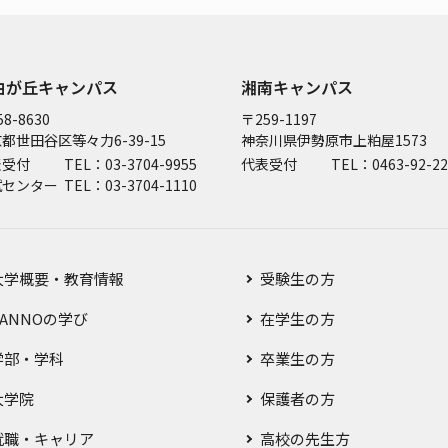
由が丘キャンパス
湘南キャンパス
8-8630
〒259-1197
都世田谷区等々力6-39-15
神奈川県伊勢原市上粕屋1573
表受付
TEL：03-3704-9955
代表受付
TEL：0463-92-22
試センター
TEL：03-3704-1110
大学概要・教育情報
受験生の方
SANNOの学び
在学生の方
学部・学科
卒業生の方
大学院
保護者の方
就職・キャリア
高校の先生方