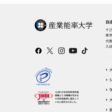
自
〒15
東京
代
入