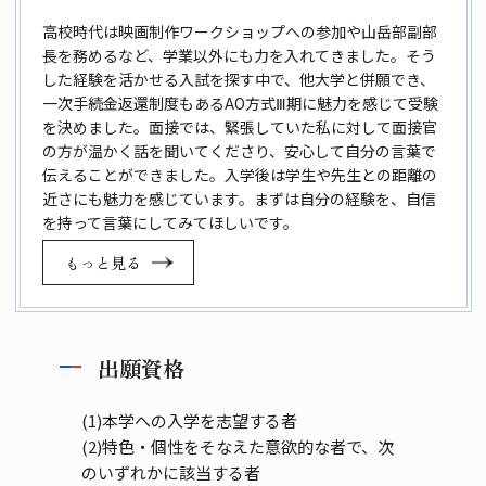
高校時代は映画制作ワークショップへの参加や
山岳部副部
長を務めるなど、学業以外にも力を
入れてきました。そう
した経験を活かせる入試を探
す中で、他大学と併願でき、
一次手続金返還制度も
あるAO方式Ⅲ期に魅力を感じて受験
を決めました。
面接では、緊張していた私に対して面接官
の方が
温かく話を聞いてくださり、安心して自分の言葉で
伝えることができました。入学後は学生や先生との
距離の
近さにも魅力を感じています。まずは自分の
経験を、自信
を持って言葉にしてみてほしいです。
もっと見る
出願資格
(1)本学への入学を志望する者
(2)特色・個性をそなえた意欲的な者で、次
のいずれかに該当する者