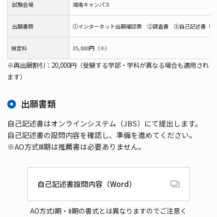
試験会場
湘南キャンパス
出願書類
①インターネット出願確認票 ②調査書 ③
自己記述書「オ
検定料
35,000円（※）
※再出願割引：20,000円（受験する学部・学科が異なる場合も適用され
ます）
出願書類
自己記述書はオンラインシステム（JBS）にて提出します。
自己記述書の設問内容を確認し、準備を進めてください。
※AO方式Ⅲ期は推薦書は必要ありません。
自己記述書設問内容（Word）
AO方式Ⅰ期・Ⅱ期の書式とは異なりますのでご注意く