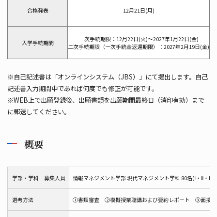
合格発表
12月21日(月)
一次手続期限：12月22日(火)～2027年1月22日(金)
入学手続期間
二次手続期限（一次手続金返還期限）：2027年2月19日(金)
※自己記述書は「オンラインシステム（JBS）」にて提出します。自己
記述書入力期間中であれば何度でも修正が可能です。
※WEB上で出願登録後、出願書類を出願期間最終日（消印有効）まで
に郵送してください。
概要
学部・学科 募集人員
情報マネジメント学部 現代マネジメント学科 80名(Ⅰ・Ⅱ・Ⅲ期
選考方法
①書類審査 ②模擬授業聴講および要約レポート ③面接 