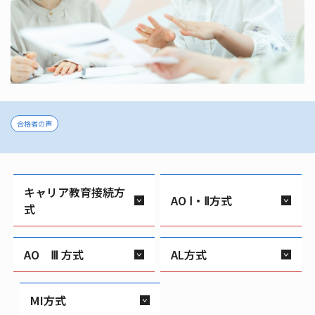
合格者の声
キャリア教育接続方
AO Ⅰ・Ⅱ方式
式
AO Ⅲ 方式
AL方式
MI方式