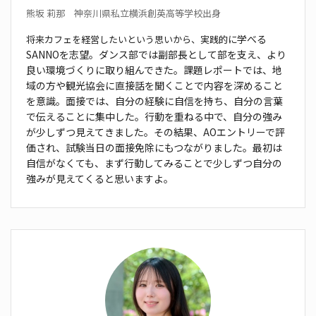
熊坂 莉那 神奈川県私立横浜創英高等学校出身
学べる
将来カフェを経営したいという思いから、実践的に
SANNOを志望。ダンス部では副部長として
部を支え、より
良い環境づくりに取り組んできた。
課題レポートでは、地
域の方や観光協会に直接話
を聞くことで内容を深めること
を意識。面接では、
自分の経験に自信を持ち、自分の言葉
で伝えるこ
とに集中した。行動を重ねる中で、自分の強み
が少
しずつ見えてきました。その結果、AOエントリーで
評
価され、試験当日の面接免除にもつながりました。
最初は
自信がなくても、まず行動してみることで
少しずつ自分の
強みが見えてくると思いますよ。