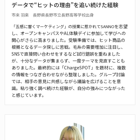
データで“ヒットの理由”を追い続けた経験
市来 羽楽 長野県長野市立長野高等学校出身
を志望
「五感に響くマーケティング」の授業に惹かれてSANNO
し、オープンキャンパスやAL体験デイに参加し
て学びへの
関心がさらに高まりました。受験準備では、
ヒット商品の
根拠となるデータ探しに苦戦。毛糸の需要
増加に注目し、
SNSで直接問い合わせをするなど試行錯
誤を重ねました
が、十分なデータが集まらず、一度テーマ
を見直すことも
ありました。最終的には「ChargeSPOT」
を題材に、複数
の情報をつなぎ合わせながら整理し
ました。グループ討論
では、相手の意見に共感しなが
ら議論を広げることを意
識。粘り強く調べ続けた経験
が、自分の強みにつながった
と感じています。