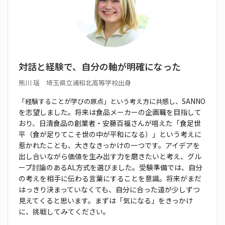
対話と経験で、自分の軸が明確になった
熊川 瑶 埼玉県立浦和北高等学校出身
SANNO
「経験することが学びの原点」という考え方に共感し、
を志望しました。将来は食品メーカーの企画職
を目指して
おり、日清食品の創業者・安藤百福さんが唱
えた「食足世
平（食が足りてこそ世の中が平和になる）」
という考えに
惹かれたことも、大きなきっかけの一つ
です。アイデアを
出し合いながら価値を生み出す力を
磨きたいと考え、グル
ープ討論のあるAL方式を選びま
した。受験準備では、自分
の考えを相手に伝わる言葉に
することを意識。将来がまだ
はっきり決まっていなくて
も、自分に合った道が少しずつ
見えてくると思います。
まずは「気になる」をきっかけ
に、挑戦してみてください。