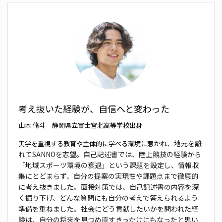
考え抜いた経験が、自信へと変わった
山本 脩斗 静岡県立富士宮北高等学校出身
れ
、地元を離
実学を重視する教育や主体的に学べる環境に惹か
れてSANNOを志望。自己記述書では、
陸上競技の経験から
「地域スポーツ環境の衰退」
という課題を設定し、情報収
集にとどまらず、自分の
提案の実現性や課題点まで徹底的
に考え抜きまし
た。面接対策では、自己記述書の内容を深
く掘り下
げ、どんな質問にも自分の考えで答えられるよう
準備を重ねました。社会にどう貢献したいかを問わ
れた経
験は、自分の将来を見つめ直すきっかけにも
なったと思い