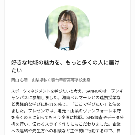
好きな地域の魅力を、もっと多くの人に届け
たい
西山 心晴 山梨県私立駿台甲府高等学校出身
オープンキ
スポーツマネジメントを学びたいと考え、SANNOの
ャンパスに参加しました。湘南ベルマーレと
の連携授業な
ど実践的な学びに魅力を感じ、「ここで学
びたい」と決め
ました。プレゼンでは、地元・山梨のヴァ
ンフォーレ甲府
を多くの人に知ってもらう企画に挑戦。
SNS調査やデータ分
析を行い、伝わるスライド作りにも
こだわりました。企業
への連絡や先生方への相談など
主体的に行動する中で、自