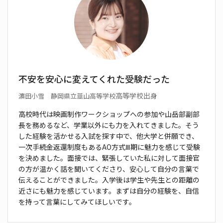
不安を安心に変えてくれた受験だった
高等学校出身
濵田小雪 静岡県立韮山高等学校
高校時代は映画制作ワークショップへの参加や
山岳部副部
長を務めるなど、学業以外にも力を
入れてきました。そう
した経験を活かせる入試を探
す中で、他大学と併願でき、
一次手続金返還制度も
あるAO方式Ⅲ期に魅力を感じて受験
を決めました。
面接では、緊張していた私に対して面接官
の方が
温かく話を聞いてくださり、安心して自分の言葉で
伝えることができました。入学後は学生や先生との
距離の
近さにも魅力を感じています。まずは自分の
経験を、自信
を持って言葉にしてみてほしいです。