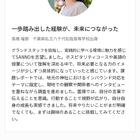
一歩踏み出した経験が、未来につながった
高橋 瑠那 千葉県私立八千代松陰高等学校出身
を感じ
グランドスタッフを目指し、実践的に学べる環境に魅力
てSANNOを志望しました。ホスピタリティ
コースや英語の
授業について理解を深める中で、将来
必要となる力のイメ
ージが少しずつ具体的になってい
ったと感じています。課
題レポートでは、地元の神社に
おけるインバウンド対応を
テーマに設定し、現地での
観察や関係者へのインタビュー
を重ねながら調査を進
めました。面接では、自分の言葉で
伝えることを意識。
行動することで視野が広がり、自分自
身の成長も実感
できました。将来やりたいことがまだ明確
でなくても、
まずは興味のあることに挑戦してみてくださ
い。