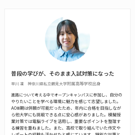
普段の学びが、そのまま入試対策になった
附属高等学校出身
早川 凜 神奈川県私立鶴見大学
加し、自分の
進路について考える中でオープンキャンパスに参
やりたいことを学べる環境に魅力を
感じて志望しました。
AOⅢ期は併願が可能だった
ため、年内に合格を目指しなが
ら他大学にも挑戦
できる点に安心感がありました。模擬授
業対策で
は電脳ライブを活用し、重要なポイントを整理す
る練習を重ねました。また、高校で取り組んでいた
作文や
レポートの経験も活かせたと感じています。
特別な対策と