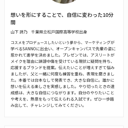
想いを形にすることで、自信に変わった10分
間
山下 詩乃
千葉県立松戸国際高等学校出身
グが
コスメをプロデュースしたいという夢から、マーケティン
学べる
SANNO
に出会い、オープンキャンパスで
先輩の姿に
惹かれて進学を決めました。
プレゼンでは、
アスリートが
メイクを理由に誹謗中傷を受けている現状
に疑問を持ち、
応援するブランドを提案。伝えたいことが
増えすぎて悩み
ましたが、父と一緒に何度も練習を重ね、
表現を磨きまし
た。
本番では台本なしで発表でき、大きな
自信に。誰かに
想いを伝える楽しさを実感しました。
やり
切ったときの達
成感は、大きな自信につながります。自分
のやりたいこと
や考えを、熱意をもって伝えられる入試
です。ぜひ一歩踏
み出して、チャレンジしてみてください。