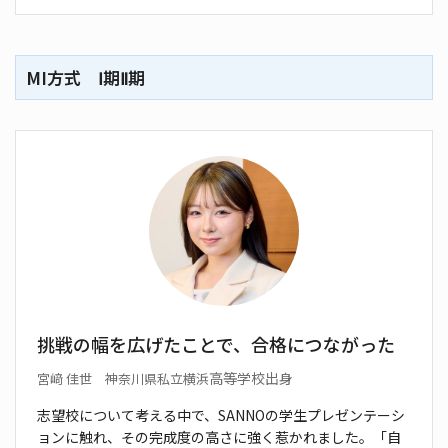
MI方式 Ⅰ期Ⅱ期
挑戦の幅を広げたことで、合格につながった
高等学校出身
宮﨑 佳世 神奈川県私立横浜
志望校について考える中で、SANNOの学生プレゼン
テーシ
ョンに触れ、その完成度の高さに強く惹かれまし
た。「自