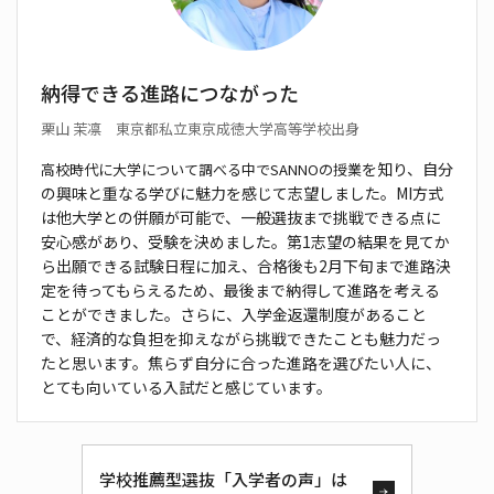
納得できる進路につながった
栗山 茉凛 東京都私立東京成徳大学高等学校出身
を知り、自分
高校時代に大学について調べる中でSANNOの授業
の興味と重なる学びに魅力を感じて志
望しました。MI方式
は他大学との併願が可能で、一般
選抜まで挑戦できる点に
安心感があり、受験を決め
ました。第1志望の結果を見てか
ら出願できる試験日
程に加え、合格後も2月下旬まで進路決
定を待っても
らえるため、最後まで納得して進路を考える
ことがで
きました。さらに、入学金返還制度があること
で、経
済的な負担を抑えながら挑戦できたことも魅力だっ
たと思います。焦らず自分に合った進路を選びたい
人に、
とても向いている入試だと感じています。
学校推薦型選抜「入学者の声」は