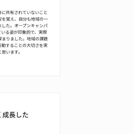
分に共有されていないこと
安を覚え、自分
も地域の一
ました。オープンキャンパ
ている姿
が印象的で、実際
深まりました。地域の課題
行動することの大切さを実
と思います。
く成長した