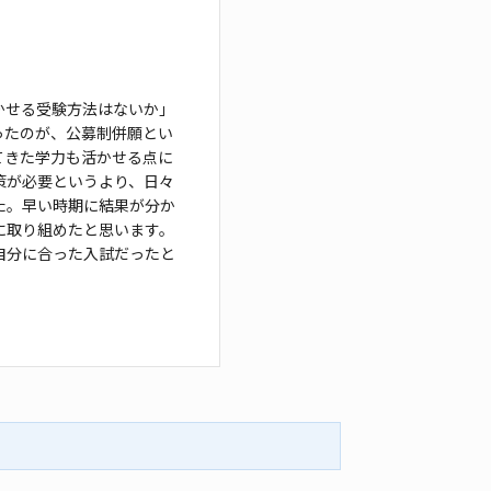
かせる受験方法はないか」
ったのが、公募制併願と
い
てきた学力も活かせる点に
策が必要というより、
日々
た。早い時期に結果が分か
に取り組めたと
思います。
自分に合った入試だったと