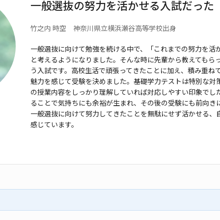
一般選抜の努力を活かせる入試だった
竹之内 時空 神奈川県立横浜瀬谷
高等学校出身
一般選抜に向けて勉強を続ける中で、「これまでの努力を
活
と考えるようになりました。
そんな時に先輩から教えてもら
う入試です。高校生活で頑張ってきたことに加え、積み
重ね
魅力を感じて受験を決め
ました。基礎学力テストは特別な対
の授業内容をしっかり理解していれば対応しやすい
印象でし
ることで気持ちにも
余裕が生まれ、その後の受験にも前向き
一般選抜に向けて努力してきたことを無駄に
せず活かせる、
感じています。