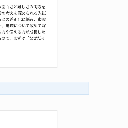
の面白さと難しさの両方を
分の
考えを深められる入試
みとの差別化に悩み、
市役
た。地域について改めて深
る
力や伝える力が成長した
るので、まずは「な
ぜだろ