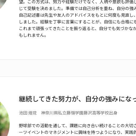
望。この方式は、努力や経験だけでなく、人柄や意欲
も評価
じて受験を決めました。
準備では自己分析を重ね、自分の強
自己記述書は先生や友人のアドバイスをもとに
何度も見直し
しました。経験を
丁寧に言葉にすることが、自信にも合格に
これまで頑張ってきたことを振り返ると、自分
でも気づかな
もしれません。
継続してきた努力が、自分の強みにな
池田 煌琉 神奈川県私立藤嶺学園
藤沢高等学校出身
野球部での活動を通して、課題に向き合い続けることの
大切
ーツイベントのマネジメ
ントに興味を持つようになり、実践的