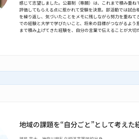
感じて志望しました。公募制（専願）は、これま
で積み重ね
評価してもらえ
る点に惹かれて受験を決意。部活動では試合
を繰り返し、気づいたことをメモに残
しながら努力を重ねて
での経
験と大学で学びたいこと、将来の目標がつながるよう
まで積み上げてきた経験を、
自分の言葉で伝えることが大切
地域の課題を“自分ごと”として考えた
諸星 亮太 神奈川県私立相洋
高等学校出身