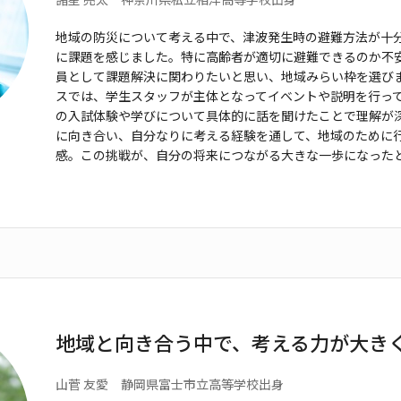
地域の防災について考える中で、津波発生時の避難方
法が十
に課題を感じました。
特に高齢者が適切に避難できるのか不
員として課題解決に関わりたいと思い、地域
みらい枠を選び
スでは、学生
スタッフが主体となってイベントや説明を行っ
の入試体験や学びについて具体的に
話を聞けたことで理解が
に向
き合い、自分なりに考える経験を通して、地域のために
感。この挑戦が、自分の将来
につながる大きな一歩になった
地域と向き合う中で、考える力が大き
山菅 友愛 静岡県富士市立
高等学校出身