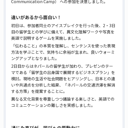
Communication Camp） への参加を決意しました。
違いがあるから面白い！
初日は、参加者同士のアイスブレイクを行った後、2・3日
目の留学生との学びに備えて、異文化理解ワークや写真を
英語で説明するゲームを実施しました。
「伝わること」の本質を理解し、センテンスを使った表現
方法を学ぶことで、気持ちに余裕が生まれ、良いウォーミ
ングアップとなりました。
2日目からはネパールの留学生が加わり、プレゼンのテー
マである「留学生の出身国で展開するビジネスプラン」を
検討。現地の生活や社会問題をヒアリングし、日本との違
いや共通点を分析した結果、「ネパールの交通渋滞を解消
する方策」を提案することに。
異なる文化背景を尊重しつつ議論する楽しさと、英語での
コミュニケーションの難しさを実感しました。
通じた喜びが、学びへの原動力に