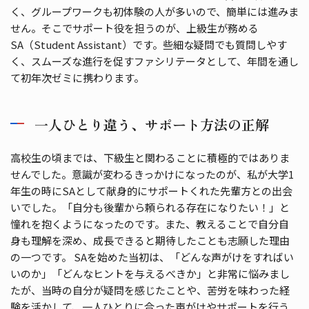
く、グループワークも初体験の人が多いので、簡単には進みま
せん。そこでサポート役を担うのが、上級生が務める
SA（Student Assistant）です。些細な疑問でも質問しやす
く、スムーズな進行を促すファシリテータとして、年間を通し
て初年次ゼミに携わります。
一人ひとり違う、サポート方法の正解
高校生の頃までは、下級生と関わることに積極的ではありま
せんでした。意識が変わるきっかけになったのが、私が大学1
年生の時にSAとして献身的にサポートくれた先輩方との出会
いでした。「自分も後輩から頼られる存在になりたい！」と
憧れを抱くようになったのです。また、教えることで自分自
身も理解を深め、成長できると期待したことも志願した理由
の一つです。 SAを始めた当初は、「どんな声がけをすればい
いのか」「どんなヒントを与えるべきか」と非常に悩みまし
たが、当時の自分が疑問を感じたことや、苦労を味わった経
験を活かして、一人ひとりに合った声がけやサポートを行う