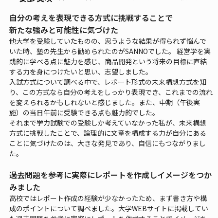
自分の考えを表現できる方式に挑戦することで
新たな強みと可能性に気づけた
他大学を受験していたものの、思うような結果が得られず悩んで
いた時、塾の先生から勧められたのがSANNOでした。 経営学を実
践的に学べる点に魅力を感じ、商品開発という将来の目標に直結
する力を身につけたいと思い、志望しました。
入試方式について調べる中で、レポート形式の未来構想方式を知
り、この方式なら自分の考えをしっかり表現でき、これまでの流れ
を変えられるかもしれないと感じました。また、中期（午後実
施）の当日午前に受験できる点も魅力的でした。
それまで学力試験での受験しか考えていなかった私が、未来構想
方式に挑戦したことで、論理的に文章を構成する力が自分にある
ことに気づけたのは、大きな発見であり、自信にもつながりまし
た。
過去問題を参考に実際にレポートを作成しイメージをつか
みました
高校ではレポート作成の経験が少なかったため、まず書き方や構
成のポイントについて調べました。大学WEBサイトに掲載してい