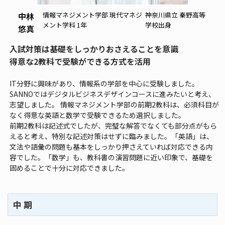
中林
情報マネジメント学部 現代マネジ
神奈川県立 秦野高等
メント学科 1年
学校出身
悠真
入試対策は基礎をしっかりおさえることを意識
得意な2教科で受験ができる方式を活用
IT分野に興味があり、情報系の学部を中心に受験しました。
SANNOではデジタルビジネスデザインコースに進みたいと考え、
志望しました。 情報マネジメント学部の前期2教科は、必須科目が
なく得意な英語と数学で受験できるため選択しました。
前期2教科は記述式でしたが、完璧な解答でなくても部分点がもら
えると考え、特別な記述対策はせずに臨みました。「英語」は、
文法や語彙の問題も基本をしっかり押さえていれば対応できる内
容でした。「数学」も、教科書の演習問題に近い印象で、基礎を
固めることで十分に対応できました。
中 期