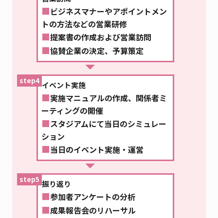
■
ビジネスマナーやアポイントメン
トの方法などの営業研修
■
提案書の作成および営業訪問
■
協賛企業の決定、予算策定
step4
イベント実施
■
実施マニュアルの作成、関係者ミ
ーティングの開催
■
スタジアムにて当日のシミュレー
ション
■
当日のイベント実施・運営
step5
振り返り
■
参加者アンケートの分析
■
成果報告会のリハーサル