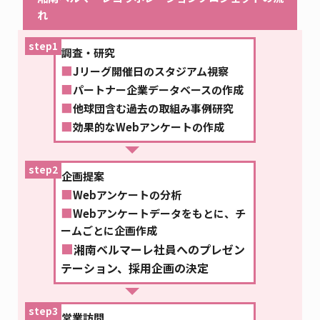
れ
step1
調査・研究
■
Jリーグ開催日のスタジアム視察
■
パートナー企業データベースの作成
■
他球団含む過去の取組み事例研究
■
効果的なWebアンケートの作成
step2
企画提案
■
Webアンケートの分析
■
Webアンケートデータをもとに、チ
ームごとに企画作成
■
湘南ベルマーレ社員へのプレゼン
テーション、採用企画の決定
step3
営業訪問