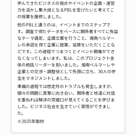
学んできたビジネスの視点やイベントの企画・運営
力を活かし集大成となるPBLを受けたいと考えてこ
の授業を履修しました。
他のPBLと違うのは、イベントまでのステップで
す。調査で得たデータをベースに関係者すべてに有益
なテーマ選定、企画立案を行うこと、湘南ベルマー
レの承認を得て企業に提案、協賛をいただくことな
どです。この過程でつまづくとイベント開催ができ
なくなってしまいます。私は、このプロジェクト全
体の統括リーダーを担いました。湘南ベルマーレや
企業との交渉・調整役として先頭に立ち、30人の学
生をマネジメントしました。
準備の過程では想定外のトラブルも発生しますが、
個々の問題に真摯に向き合い、関係者と地道に対話
を重ねれば解決の突破口が見えてくることを学びま
した。ビジネス社会を生きていく覚悟ができまし
た。
※2025年取材