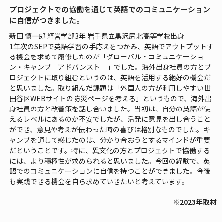
プロジェクトでの協働を通じて英語でのコミュニケーション
に自信がつきました。
新田 慎一郎 経営学部3年 岩手県立黒沢尻北高等学校出身
1年次のSEPで英語学習の手応えをつかみ、英語でアウトプットす
る機会を求めて履修したのが「グローバル・コミュニケーショ
ン・キャンプ［アドバンスト］」でした。海外出身社員の方とプ
ロジェクトに取り組むというのは、英語を活用する絶好の機会だ
と思いました。取り組んだ課題は「外国人の方が利用しやすい世
田谷区WEBサイトの防災ページを考える」というもので、海外出
身社員の方と改善策を話し合いました。当初は、自分の英語が使
えるレベルにあるのか不安でしたが、活発に意見を出し合うこと
ができ、意見や考えが伝わった時の喜びは格別なものでした。キ
ャンプを通して感じたのは、分かり合おうとするマインドが重要
だということです。特に、異文化の方とプロジェクトで協働する
には、より積極性が求められると思いました。今回の経験で、英
語でのコミュニケーションに自信を持つことができました。今後
も実践できる機会を自ら求めていきたいと考えています。
※2023年取材