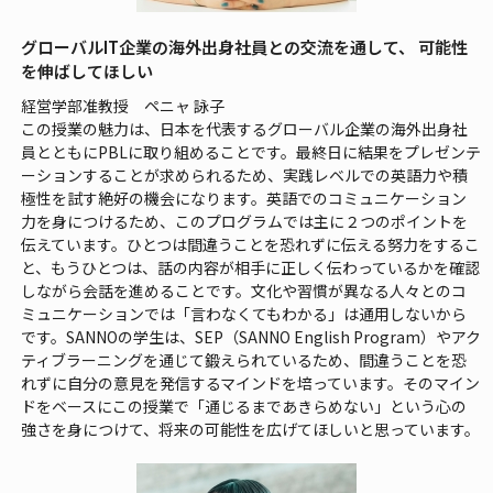
グローバルIT企業の海外出身社員との交流を通して、 可能性
を伸ばしてほしい
経営学部准教授 ペニャ 詠子
この授業の魅力は、日本を代表するグローバル企業の海外出身社
員とともにPBLに取り組めることです。最終日に結果をプレゼンテ
ーションすることが求められるため、実践レベルでの英語力や積
極性を試す絶好の機会になります。英語でのコミュニケーション
力を身につけるため、このプログラムでは主に２つのポイントを
伝えています。ひとつは間違うことを恐れずに伝える努力をするこ
と、もうひとつは、話の内容が相手に正しく伝わっているかを確認
しながら会話を進めることです。文化や習慣が異なる人々とのコ
ミュニケーションでは「言わなくてもわかる」は通用しないから
です。SANNOの学生は、SEP（SANNO English Program）やアク
ティブラーニングを通じて鍛えられているため、間違うことを恐
れずに自分の意見を発信するマインドを培っています。そのマイン
ドをベースにこの授業で「通じるまであきらめない」という心の
強さを身につけて、将来の可能性を広げてほしいと思っています。