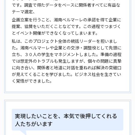
です。調査で得たデータをベースに関係者
すべてに有益な
テーマ選定、
企画立案を行うこと、湘南ベルマーレの承
認を得て企業に
提案、協賛をいただくことなどです。この過程でつまづく
とイベント開催ができなくなってしまいます。
私は、このプロジェクト全体
の統括リーダーを担いまし
た。湘南ベルマーレや企業との交渉・調整役
として先頭に
立ち、３０人の学生をマネジメントしました。準備の過程
で
は想定外のトラブルも発生しますが、個々の問題に真摯
に向き合い、関
係者と地道に対話を重ねれば解決の突破口
が見えてくることを学びま
した。ビジネス社会を生きてい
く覚悟ができました。
実現したいことを、本気で後押してくれる
人たちがいます