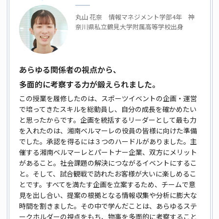
丸山 花奈 情報マネジメント学部4年 神
奈川県私立鶴見大学附属高等学校出身
あらゆる関係者の視点から、
多面的に考察する力が鍛えられました。
この授業を履修したのは、スポーツイベントの企画・運営
で培ってきた
スキルを総動員し、自分の成長を確かめたい
と思ったからです。企画を
統括するリーダーとして最も力
を入れたのは、湘南ベルマーレの役員の
皆様に向けた準備
でした。承認を得るには３つのハードルがありまし
た。主
催する湘南ベルマーレとパートナー企業、双方にメリット
があるこ
と。社会課題の解決につながるイベントにするこ
と。そして、試合観戦で
訪れたお客様が大いに楽しめるこ
とです。すべてを満たす企画を立案す
るため、チームで意
見を出し合い、提案の根拠となる情報収集や分析に
膨大な
時間を割きました。その中で学んだことは、あらゆるステ
ークホ
ルダーの視点をもち、物事を多面的に考察すること