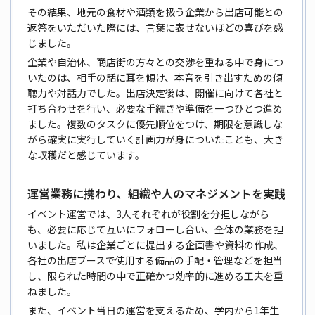
その結果、地元の食材や酒類を扱う企業から出店可能との
返答をいただいた際には、言葉に表せないほどの喜びを感
じました。
企業や自治体、商店街の方々との交渉を重ねる中で身につ
いたのは、相手の話に耳を傾け、本音を引き出すための傾
聴力や対話力でした。出店決定後は、開催に向けて各社と
打ち合わせを行い、必要な手続きや準備を一つひとつ進め
ました。複数のタスクに優先順位をつけ、期限を意識しな
がら確実に実行していく計画力が身についたことも、大き
な収穫だと感じています。
運営業務に携わり、組織や人のマネジメントを実践
イベント運営では、3人それぞれが役割を分担しながら
も、必要に応じて互いにフォローし合い、全体の業務を担
いました。私は企業ごとに提出する企画書や資料の作成、
各社の出店ブースで使用する備品の手配・管理などを担当
し、限られた時間の中で正確かつ効率的に進める工夫を重
ねました。
また、イベント当日の運営を支えるため、学内から1年生