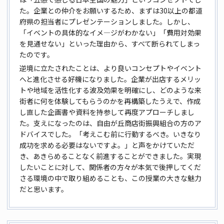
た。企業との仲介をお願いするため、まずは30以上の都道
府県の担当者にプレゼンテーションしました。しかし、
「イベントの具体的なイメ―ジがわかない」「費用対効果
を見通せない」といった理由から、すべて断られてしまっ
たのです。
逆境に立たされたことは、より良いコンセプトやイベント
へと進化させる好機になりました。企業が出店するメリッ
トや地域を活性化する波及効果を明確にし、どのような来
街者に何を体験してもらうのかを再構築したうえで、作成
し直した企画書や資料を持参して再度アプローチしまし
た。支えになったのは、自由が丘商店街振興組合の方のア
ドバイスでした。「考えこむ前に行動するべき。いきなり
成功を求める必要はないですよ。」と声をかけていただ
き、あきらめることなく前進することができました。実現
したいことに対して、関係者の方々が本気で後押してくだ
さる環境の中で取り組めることも、この授業の大きな魅力
だと思います。