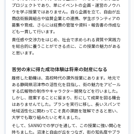
プロジェクトであり、単にイベントの企画・運営のノウハ
ウを学ぶ授業ではありません。自ら企画を立て、自由が丘
商店街振興組合や協賛企業との連携、学生ボランティアの
募集や育成、さらには経費の管理や資料・報告書の作成な
ども一貫して行います。
責任感や交渉力をはじめ、社会で求められる資質や実践力
を総合的に養うことができる点に、この授業の魅力がある
と思います。
苦労の末に得た成功体験は将来の財産になる
履修した動機は、高校時代の課外授業にあります。地元で
ある静岡県沼津市の活性化を目指し、街の魅力をアピール
する広報物の制作やキャラクター開発などを行いました。
しかし、提案することに留まり、形にして成果を図る機会
はありませんでした。プランを実行に移し、長いスパンで
地域活性化に関わってこそ真の課題を理解できると思い、
大学でも取り組みたいと考えました。
そして、SANNOでの学びを通して、この授業に強い関心を
持ちました。沼津と自由が丘をつなぎ、街の知名度やブラ