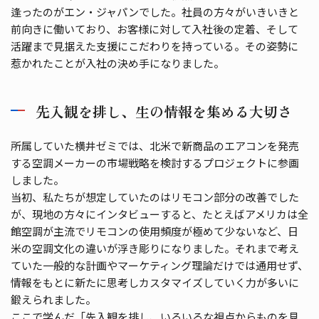
逢ったのがエン・ジャパンでした。社員の方々がいきいきと
前向きに働いており、お客様に対して入社後の定着、そして
活躍まで見据えた支援にこだわりを持っている。その姿勢に
惹かれたことが入社の決め手になりました。
先入観を排し、生の情報を集める大切さ
所属していた横井ゼミでは、北米で新商品のエアコンを発売
する空調メーカーの市場戦略を検討するプロジェクトに参画
しました。
当初、私たちが想定していたのはリモコン部分の改善でした
が、現地の方々にインタビューすると、たとえばアメリカは全
館空調が主流でリモコンの使用頻度が極めて少ないなど、日
米の空調文化の違いが浮き彫りになりました。それまで考え
ていた一般的な計画やマーケティング理論だけでは通用せず、
情報をもとに新たに思考しカスタマイズしていく力が多いに
鍛えられました。
ここで学んだ「先入観を排し、いろいろな視点からものを見