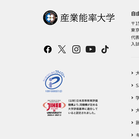
自
〒15
東京
代
入