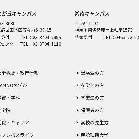
由が丘キャンパス
湘南キャンパス
8-8630
〒259-1197
都世田谷区等々力6-39-15
神奈川県伊勢原市上粕屋1573
表受付
TEL：03-3704-9955
代表受付
TEL：0463-92-22
試センター
TEL：03-3704-1110
大学概要・教育情報
受験生の方
SANNOの学び
在学生の方
学部・学科
卒業生の方
大学院
保護者の方
就職・キャリア
高校の先生方
キャンパスライフ
産能短期大学