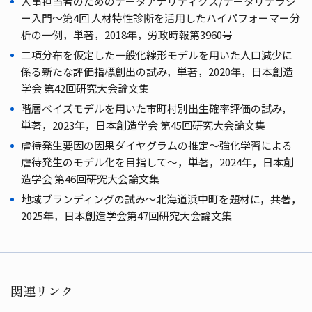
人事担当者のためのデータアナリティクス/データリテラシ
ー入門～第4回 人材特性診断を活用したハイパフォーマー分
析の一例，単著，2018年，労政時報第3960号
二項分布を仮定した一般化線形モデルを用いた人口減少に
係る新たな評価指標創出の試み，単著，2020年，日本創造
学会 第42回研究大会論文集
階層ベイズモデルを用いた市町村別出生確率評価の試み，
単著，2023年，日本創造学会 第45回研究大会論文集
虐待発生要因の因果ダイヤグラムの推定～強化学習による
虐待発生のモデル化を目指して～，単著，2024年，日本創
造学会 第46回研究大会論文集
地域ブランディングの試み～北海道浜中町を題材に，共著，
2025年，日本創造学会第47回研究大会論文集
関連リンク