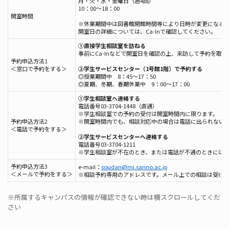
月・火・水・金曜日（週4回）
10：00～18：00
開室時間
※休業期間中は図書館開館時間等により日時が変更になる
開室日の詳細については、Ca-Inで確認してください。
①直接学生相談室を訪ねる
事前にCa-Inなどで開室日を確認の上、来訪して予約を
予約申込方法1
＜窓口で予約をする＞
②学生サービスセンター（1号館1階）で予約する
◎授業期間中 8：45～17：50
◎夏期、冬期、春期休業中 9：00～17：00
①学生相談室へ連絡する
電話番号03-3704-1448（直通）
※学生相談室での予約の受付は開室時間内に限ります。
予約申込方法2
※開室時間内でも、相談対応中の場合は電話に出られない
＜電話で予約をする＞
②学生サービスセンターへ連絡する
電話番号03-3704-1211
※学生相談室が不在のとき、または電話が不通のときには
予約申込方法3
e-mail：
soudan@mi.sanno.ac.jp
＜メールで予約をする＞
※相談予約専用のアドレスです。メール上での相談は受け
※所属するキャンパスの情報が確認できない時は横スクロールしてくだ
さい