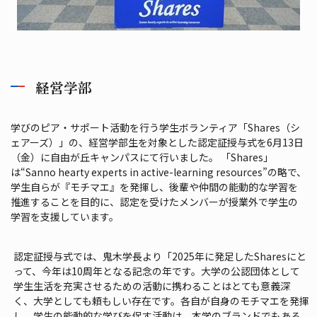
経営学部
学びのピア・サポート活動を行う学生ボランティア「Shares（シ
ェアーズ）」の、経営学部生を対象とした認定証授与式を6月13日
（金）に自由が丘キャンパスにて行いました。 「Shares」
は“Sanno hearty experts in active-learning resources”の略で、
学生自らが『モチマエ』を発揮し、後輩や仲間の能動的な学習を
推進することを目的に、認定を受けたメンバーが授業外で学生の
学習を支援しています。
認定証授与式では、鬼木学長より「2025年に発足したSharesにと
って、今年は10周年となる記念の年です。大学の公認団体として
学生生活を充実させるための活動に携わることはとても意義深
く、大学としても頼もしい存在です。各自が自身のモチマエを発揮
し、学生の能動的な学びを促す活動は、本学のブランドでもある