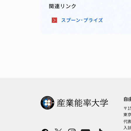
関連リンク
スプーン･プライズ
自
〒15
東京
代
入