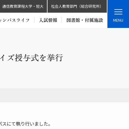
通信教育課程大学・短大
社会人教育部門（総合研究所）
ャンパスライフ
入試情報
図書館・付属施設
MENU
ライズ授与式を挙行
ンパスにて執り行いました。