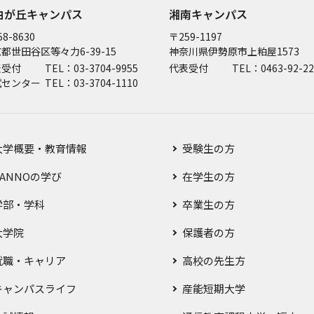
由が丘キャンパス
湘南キャンパス
8-8630
〒259-1197
都世田谷区等々力6-39-15
神奈川県伊勢原市上粕屋1573
表受付
TEL：03-3704-9955
代表受付
TEL：0463-92-22
試センター
TEL：03-3704-1110
大学概要・教育情報
受験生の方
SANNOの学び
在学生の方
学部・学科
卒業生の方
大学院
保護者の方
就職・キャリア
高校の先生方
キャンパスライフ
産能短期大学