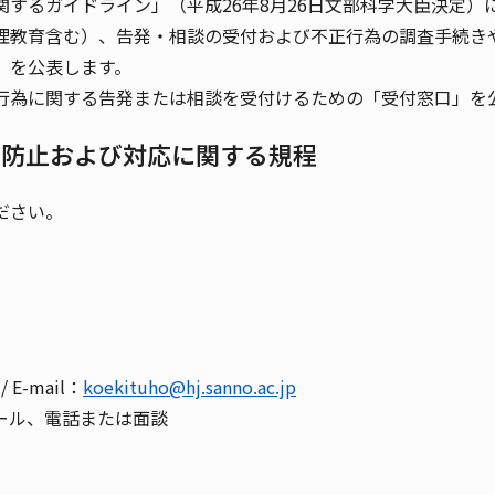
するガイドライン」（平成26年8月26日文部科学大臣決定）
理教育含む）、告発・相談の受付および不正行為の調査手続き
」を公表します。
行為に関する告発または相談を受付けるための「受付窓口」を
の防止および対応に関する規程
ださい。
/ E-mail：
koekituho@hj.sanno.ac.jp
ール、電話または面談