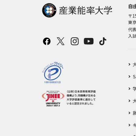
自
〒15
東京
代
入