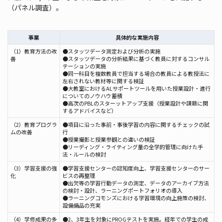
（パネル調査）。
事業
具体的な実施内容
（1）教育方法の改
●スタッツデータ測定および分析の実施
善
●スタッツデータの分析結果に基づく教員に対するコンサル
テーションの実施
●同一科目を複数教員で担当する場合の教員による教授法に
左右されない教材等に関する検証
●大教室におけるALサポートツールを用いた授業設計・進行
についてのノウハウ蓄積
●高次のPBLのスターットアップ支援（授業設計や課題に関
するアドバイスなど）
（2）教育プログラ
●項目に沿った事前・事後学習の内容に関するチェックの試
ムの改善
行
●授業撮影と授業参観との違いの検証
●リーディング・ライティング量の全学的管理に向けた手
法・ルールの検討
（3）学習支援の強
●学習支援センターの認知度向上、学習支援センターのサー
化
ビスの再整理
●出欠等の学習行動データの測定、データのアーカイブ方法
の検討・設計、ラーニングポートフォリオの導入
●ラーニングコモンズにおける学習環境の向上施策の検討、
設備備品の充実
（4）学修成果の多
●2、3年生を対象にPROGテストを実施。経年での学生の成