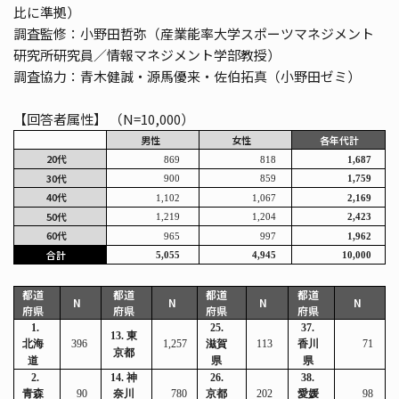
比に準拠）
調査監修：小野田哲弥（産業能率大学スポーツマネジメント
研究所研究員／情報マネジメント学部教授）
調査協力：青木健誠・源馬優来・佐伯拓真（小野田ゼミ）
【回答者属性】 （N=10,000）
男性
女性
各年代計
20
代
869
818
1,687
30
代
900
859
1,759
40
代
1,102
1,067
2,169
50
代
1,219
1,204
2,423
60
代
965
997
1,962
合計
5,055
4,945
10,000
都道
都道
都道
都道
N
N
N
N
府県
府県
府県
府県
1.
25.
37.
13.
東
北海
396
1,257
滋賀
113
香川
71
京都
道
県
県
2.
14.
神
26.
38.
青森
90
奈川
780
京都
202
愛媛
98