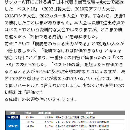
サッカーW杯における男子日本代表の最高成績は4大会で記録
した「ベスト16」（2002日韓大会、2010南アフリカ大会、
2018ロシア大会、2022カタール大会）です。すなわち、決勝T
で勝利したことはまだありません。本大会は決勝T進出時点で
はベスト32という変則的な大会ではありますが、どこまで勝
ち進んだら「評価できる成績」かを尋ねました。
前章において「優勝をねらえる実力がある」と3割近い人々が
回答しましたが、「優勝でなければ評価できない」と考える
割合は1割にとどまり、一番多くの回答が集まったのは「ベス
ト8」の28.0%でした。「ベスト16の壁」を超えたら評価でき
ると考える人が76.4%に及ぶ現実的な結果とはいえますが、決
勝Tで2勝を挙げることが求められているという点では、決し
て低いハードルとは言えないでしょう。少なくとも決勝Tでの
初勝利は「評価でき
る成績」の必須条件といえそうです。