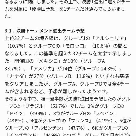
なるように制御しました。その上で、決勝T進出に選んだチー
ムを対象に「優勝国予想」を1チームだけ選んでもらいまし
た。
3-1．決勝トーナメント進出チーム予想
上位32チームの境界線は、グループJの「アルジェリア」
（10.7%）とグループCの「モロッコ」（10.6%）の間と
なりました。この基準を超えた32チームを太字で示しまし
た。開催国の「メキシコ」が10位（グループA
33.7%）、「アメリカ」が14位（グループD 24.3%）、
「カナダ」が27位（グループB 11.8%）といずれも基準
をクリアしましたが、グループA、グループDでは全4チー
ムが含まれるなど、予想が難しかったようです。
そのような中で、唯一過半数が決勝T進出を予想したのがグル
ープCの「ブラジル」（53.7%）でした。2位がグループEの
「ドイツ」（49.4%）、3位がグループHの「スペイン」
（48.8%）、4位がグループIの「フランス」（47.9%）、5位が
グループJの「アルゼンチン」（47.7%）、6位がグループLの
「イングランド」（44.9%）とつづき、グループFの日本は7位