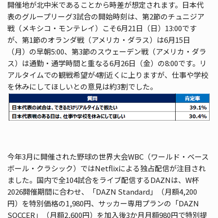
開催地が北中米であることから時差が想定されます。日本代
表のグループリーグ3試合の開始時刻は、第2節のチュニジア
戦（メキシコ・モンテレイ）こそ6月21日（日）13:00です
が、第1節のオランダ戦（アメリカ・ダラス）は6月15日
（月）の早朝5:00、第3節のスウェーデン戦（アメリカ・ダラ
ス）は通勤・通学時間と重なる6月26日（金）の8:00です。リ
アルタイムでの観戦希望が4割近くに上りますが、仕事や学校
を休みにしてほしいとの意見は約3割でした。
今年3月に開催された野球の世界大会WBC（ワールド・ベース
ボール・クラシック）ではNetflixによる独占配信が注目され
ました。国内で全104試合をライブ配信するDAZNは、W杯
2026開催期間に合わせ、「DAZN Standard」（月額4,200
円）を特別価格の1,980円、サッカー専用プランの「DAZN
SOCCER」（月額2,600円）を加入後3か月月額980円で特別提