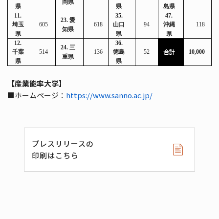
岡県
県
県
島県
11.
35.
47.
23.
愛
埼玉
605
618
山口
94
沖縄
118
知県
県
県
県
12.
36.
24.
三
合計
千葉
514
136
徳島
52
10,000
重県
県
県
【産業能率大学】
■ホームページ：
https://www.sanno.ac.jp/
プレスリリースの
印刷はこちら