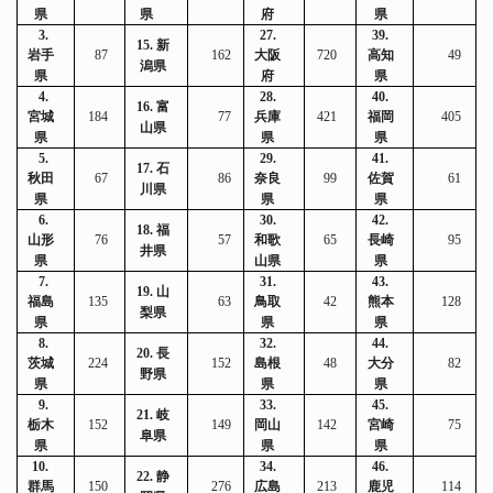
県
県
府
県
3.
27.
39.
15.
新
岩手
87
162
大阪
720
高知
49
潟県
県
府
県
4.
28.
40.
16.
富
宮城
184
77
兵庫
421
福岡
405
山県
県
県
県
5.
29.
41.
17.
石
秋田
67
86
奈良
99
佐賀
61
川県
県
県
県
6.
30.
42.
18.
福
山形
76
57
和歌
65
長崎
95
井県
県
山県
県
7.
31.
43.
19.
山
福島
135
63
鳥取
42
熊本
128
梨県
県
県
県
8.
32.
44.
20.
長
茨城
224
152
島根
48
大分
82
野県
県
県
県
9.
33.
45.
21.
岐
栃木
152
149
岡山
142
宮崎
75
阜県
県
県
県
10.
34.
46.
22.
静
群馬
150
276
広島
213
鹿児
114