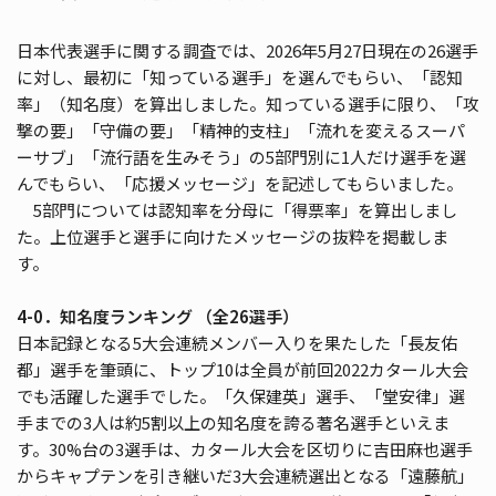
日本代表選手に関する調査では、2026年5月27日現在の26選手
に対し、最初に「知っている選手」を選んでもらい、「認知
率」（知名度）を算出しました。知っている選手に限り、「攻
撃の要」「守備の要」「精神的支柱」「流れを変えるスーパ
ーサブ」「流行語を生みそう」の5部門別に1人だけ選手を選
んでもらい、「応援メッセージ」を記述してもらいました。
5部門については認知率を分母に「得票率」を算出しまし
た。上位選手と選手に向けたメッセージの抜粋を掲載しま
す。
4-0．知名度ランキング （全26選手）
日本記録となる5大会連続メンバー入りを果たした「長友佑
都」選手を筆頭に、トップ10は全員が前回2022カタール大会
でも活躍した選手でした。「久保建英」選手、「堂安律」選
手までの3人は約5割以上の知名度を誇る著名選手といえま
す。30%台の3選手は、カタール大会を区切りに吉田麻也選手
からキャプテンを引き継いだ3大会連続選出となる「遠藤航」