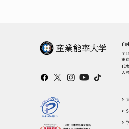
自
〒15
東京
代
入