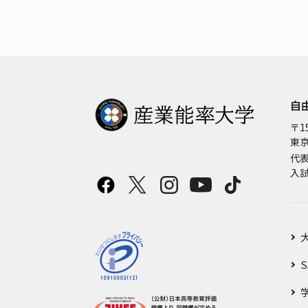
自
〒15
東京
代
入