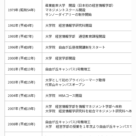
産業能率大学 開設（日本初の経営情報学部）
1979年 (昭和54年)
マネジメントスクール開設
サンノーダイアリーの制作開始
1992年 (平成4年)
大学院 経営情報学研究科開設
1995年 (平成7年)
大学 経営情報学部 通信教育課程開設
1996年 (平成8年)
大学院 自由が丘昼夜開講制をスタート
2000年 (平成12年)
大学 経営学部開設
2001年 (平成13年)
自由が丘キャンパス1号館竣工
大学として初のプライバシーマーク取得
2003年 (平成15年)
代官山キャンパスオープン
2004年 (平成16年)
大学院 MBAコース開設
大学 経営情報学部を情報マネジメント学部へ改称
2007年 (平成19年)
大学院 経営情報学研究科を総合マネジメント研究科へ改称
自由が丘キャンパス2号館竣工
2008年 (平成20年)
大学 経営学部の授業を１年次より自由が丘キャンパスで実