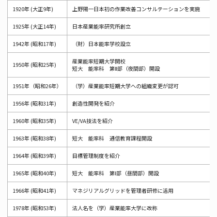
1920年 (大正9年)
上野陽一日本初の作業改善コンサルテーションを実施
1925年 (大正14年)
日本産業能率研究所創立
1942年 (昭和17年)
（財）日本能率学校設立
産業能率短期大学開校
1950年 (昭和25年)
短大 能率科 第Ⅱ部（夜間部）開設
1951年（昭和26年）
（学）産業能率短期大学への組織変更が認可
1956年 (昭和31年)
創造性開発を紹介
1960年 (昭和35年)
VE/VA技法を紹介
1963年 (昭和38年)
短大 能率科 通信教育課程開設
1964年 (昭和39年)
目標管理制度を紹介
1965年 (昭和40年)
短大 能率科 第Ⅰ部（昼間部）開設
1966年 (昭和41年)
マネジリアルグリッドを管理者研修に活用
1978年 (昭和53年)
法人名を（学）産業能率大学に改称