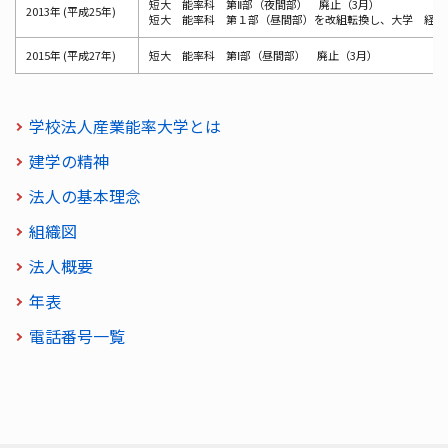
短大 能率科 第Ⅱ部（夜間部） 廃止（3月）
2013年 (平成25年)
短大 能率科 第１部（昼間部）を改組転換し、大学 経営
2015年 (平成27年)
短大 能率科 第Ⅰ部（昼間部） 廃止（3月）
学校法人産業能率大学とは
建学の精神
法人の基本理念
組織図
法人概要
年表
電話番号一覧