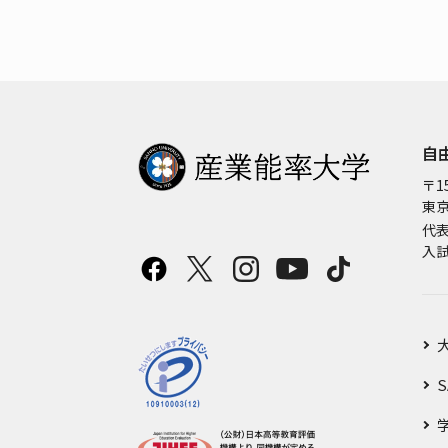
自
〒15
東京
代
入